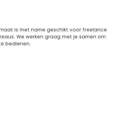
webdesign
werk
contact
maat is met name geschikt voor freelance
ureaus. We werken graag met je samen om
te bedienen.